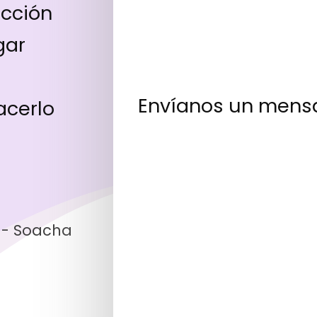
ección
gar
Envíanos un mens
acerlo
9 - Soacha