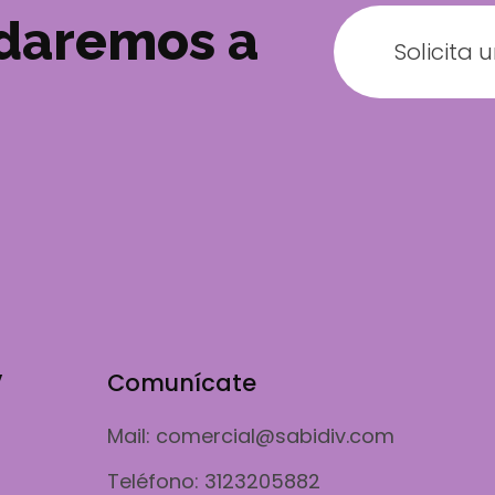
udaremos a
Solicita 
V
Comunícate
Mail: comercial@sabidiv.com
Teléfono: 3123205882